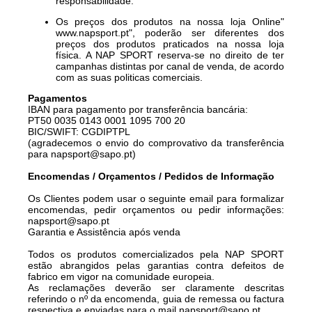
responsabilidade.
Os preços dos produtos na nossa loja Online"
www.napsport.pt
", poderão ser diferentes dos
preços dos produtos praticados na nossa loja
física. A NAP SPORT reserva-se no direito de ter
campanhas distintas por canal de venda, de acordo
com as suas politicas comerciais.
Pagamentos
IBAN para pagamento por transferência bancária:
PT50 0035 0143 0001 1095 700 20
BIC/SWIFT: CGDIPTPL
(agradecemos o envio do comprovativo da transferência
para
napsport@sapo.pt
)
Encomendas / Orçamentos / Pedidos de Informação
Os Clientes podem usar o seguinte email para formalizar
encomendas, pedir orçamentos ou pedir informações:
napsport@sapo.pt
Garantia e Assistência após venda
Todos os produtos comercializados pela NAP SPORT
estão abrangidos pelas garantias contra defeitos de
fabrico em vigor na comunidade europeia.
As reclamações deverão ser claramente descritas
referindo o nº da encomenda, guia de remessa ou factura
respectiva e enviadas para o mail
napsport@sapo.pt.