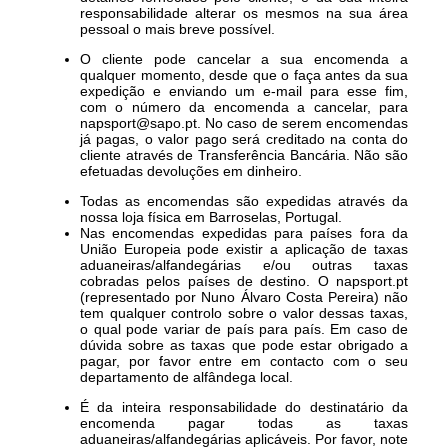
responsabilidade alterar os mesmos na sua área
pessoal o mais breve possível.
O cliente pode cancelar a sua encomenda a
qualquer momento, desde que o faça antes da sua
expedição e enviando um e-mail para esse fim,
com o número da encomenda a cancelar, para
napsport@sapo.pt
. No caso de serem encomendas
já pagas, o valor pago será creditado na conta do
cliente através de Transferência Bancária. Não são
efetuadas devoluções em dinheiro.
Todas as encomendas são expedidas através da
nossa loja física em Barroselas, Portugal.
Nas encomendas expedidas para países fora da
União Europeia pode existir a aplicação de taxas
aduaneiras/alfandegárias e/ou outras taxas
cobradas pelos países de destino. O napsport.pt
(representado por Nuno Álvaro Costa Pereira) não
tem qualquer controlo sobre o valor dessas taxas,
o qual pode variar de país para país. Em caso de
dúvida sobre as taxas que pode estar obrigado a
pagar, por favor entre em contacto com o seu
departamento de alfândega local.
É da inteira responsabilidade do destinatário da
encomenda pagar todas as taxas
aduaneiras/alfandegárias aplicáveis. Por favor, note