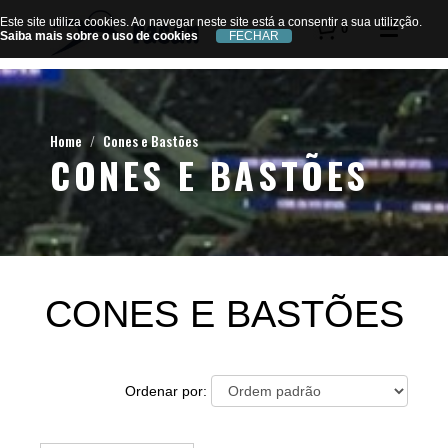
Este site utiliza cookies. Ao navegar neste site está a consentir a sua utilizção.
Este site utiliza cookies. Ao navegar neste site está a consentir a sua utilizção.
0
Saiba mais sobre o uso de cookies
Saiba mais sobre o uso de cookies
Home
Cones e Bastões
CONES E BASTÕES
CONES E BASTÕES
Ordenar por: