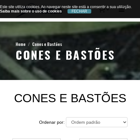
Este site utiliza cookies. Ao navegar neste site está a consentir a sua utilizção.
Este site utiliza cookies. Ao navegar neste site está a consentir a sua utilizção.
0
Saiba mais sobre o uso de cookies
Saiba mais sobre o uso de cookies
Home
Cones e Bastões
CONES E BASTÕES
CONES E BASTÕES
Ordenar por: